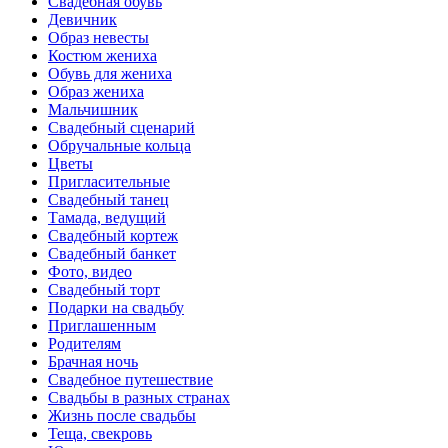
Свадебная обувь
Девичник
Образ невесты
Костюм жениха
Обувь для жениха
Образ жениха
Мальчишник
Свадебный сценарий
Обручальные кольца
Цветы
Пригласительные
Свадебный танец
Тамада, ведущий
Свадебный кортеж
Свадебный банкет
Фото, видео
Свадебный торт
Подарки на свадьбу
Приглашенным
Родителям
Брачная ночь
Свадебное путешествие
Свадьбы в разных странах
Жизнь после свадьбы
Теща, свекровь