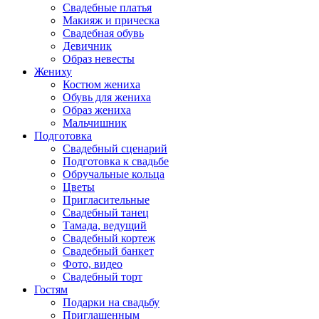
Свадебные платья
Макияж и прическа
Свадебная обувь
Девичник
Образ невесты
Жениху
Костюм жениха
Обувь для жениха
Образ жениха
Мальчишник
Подготовка
Свадебный сценарий
Подготовка к свадьбе
Обручальные кольца
Цветы
Пригласительные
Свадебный танец
Тамада, ведущий
Свадебный кортеж
Свадебный банкет
Фото, видео
Свадебный торт
Гостям
Подарки на свадьбу
Приглашенным