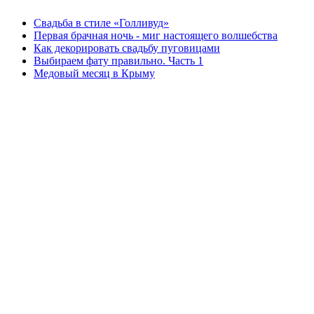
Свадьба в стиле «Голливуд»
Первая брачная ночь - миг настоящего волшебства
Как декорировать свадьбу пуговицами
Выбираем фату правильно. Часть 1
Медовый месяц в Крыму