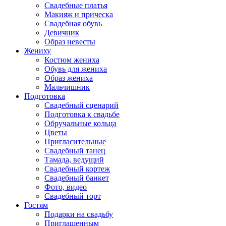
Свадебные платья
Макияж и прическа
Свадебная обувь
Девичник
Образ невесты
Жениху
Костюм жениха
Обувь для жениха
Образ жениха
Мальчишник
Подготовка
Свадебный сценарий
Подготовка к свадьбе
Обручальные кольца
Цветы
Пригласительные
Свадебный танец
Тамада, ведущий
Свадебный кортеж
Свадебный банкет
Фото, видео
Свадебный торт
Гостям
Подарки на свадьбу
Приглашенным