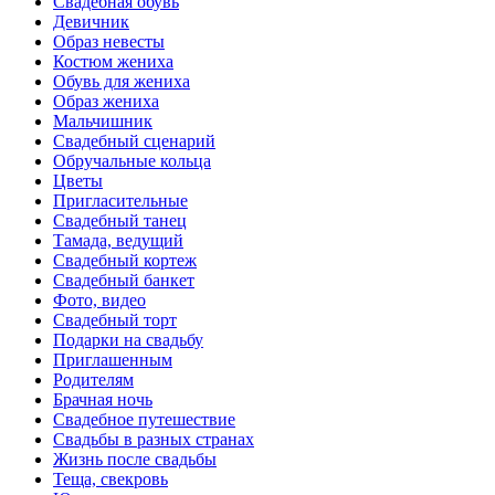
Свадебная обувь
Девичник
Образ невесты
Костюм жениха
Обувь для жениха
Образ жениха
Мальчишник
Свадебный сценарий
Обручальные кольца
Цветы
Пригласительные
Свадебный танец
Тамада, ведущий
Свадебный кортеж
Свадебный банкет
Фото, видео
Свадебный торт
Подарки на свадьбу
Приглашенным
Родителям
Брачная ночь
Свадебное путешествие
Свадьбы в разных странах
Жизнь после свадьбы
Теща, свекровь