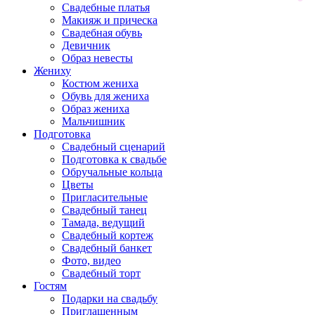
Свадебные платья
Макияж и прическа
Свадебная обувь
Девичник
Образ невесты
Жениху
Костюм жениха
Обувь для жениха
Образ жениха
Мальчишник
Подготовка
Свадебный сценарий
Подготовка к свадьбе
Обручальные кольца
Цветы
Пригласительные
Свадебный танец
Тамада, ведущий
Свадебный кортеж
Свадебный банкет
Фото, видео
Свадебный торт
Гостям
Подарки на свадьбу
Приглашенным