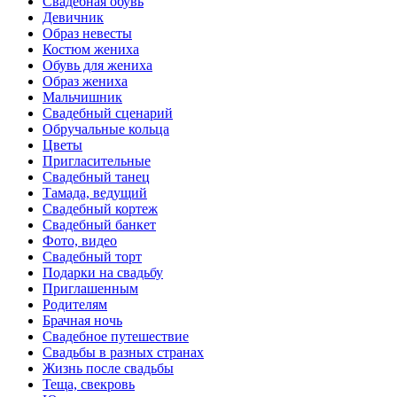
Свадебная обувь
Девичник
Образ невесты
Костюм жениха
Обувь для жениха
Образ жениха
Мальчишник
Свадебный сценарий
Обручальные кольца
Цветы
Пригласительные
Свадебный танец
Тамада, ведущий
Свадебный кортеж
Свадебный банкет
Фото, видео
Свадебный торт
Подарки на свадьбу
Приглашенным
Родителям
Брачная ночь
Свадебное путешествие
Свадьбы в разных странах
Жизнь после свадьбы
Теща, свекровь