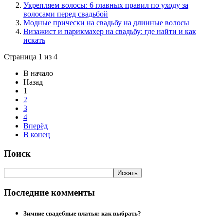
Укрепляем волосы: 6 главных правил по уходу за
волосами перед свадьбой
Модные прически на свадьбу на длинные волосы
Визажист и парикмахер на свадьбу: где найти и как
искать
Страница 1 из 4
В начало
Назад
1
2
3
4
Вперёд
В конец
Поиск
Последние комменты
Зимние свадебные платья: как выбрать?