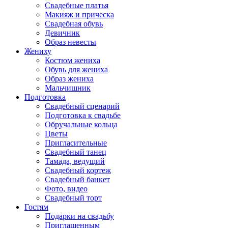
Свадебные платья
Макияж и прическа
Свадебная обувь
Девичник
Образ невесты
Жениху
Костюм жениха
Обувь для жениха
Образ жениха
Мальчишник
Подготовка
Свадебный сценарий
Подготовка к свадьбе
Обручальные кольца
Цветы
Пригласительные
Свадебный танец
Тамада, ведущий
Свадебный кортеж
Свадебный банкет
Фото, видео
Свадебный торт
Гостям
Подарки на свадьбу
Приглашенным