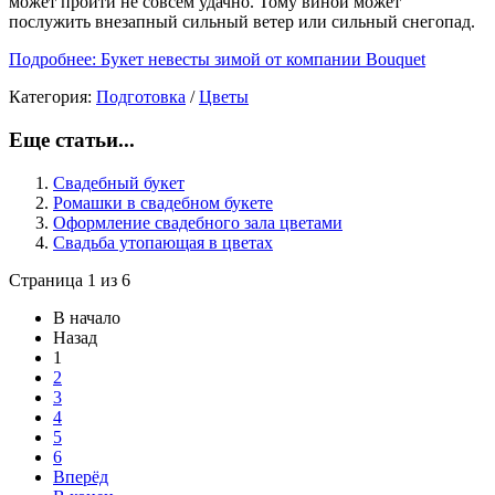
может пройти не совсем удачно. Тому виной может
послужить внезапный сильный ветер или сильный снегопад.
Подробнее: Букет невесты зимой от компании Bouquet
Категория:
Подготовка
/
Цветы
Еще статьи...
Свадебный букет
Ромашки в свадебном букете
Оформление свадебного зала цветами
Свадьба утопающая в цветах
Страница 1 из 6
В начало
Назад
1
2
3
4
5
6
Вперёд