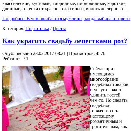
классические, кустовые, гибридные, пионовидные, короткие,
длинные, оттенка от красного до синего, вплоть до черного…
Подробнее: В чем ошибаются мужчины, когда выбирают цветы
Категория:
Подготовка
/
Цветы
Как украсить свадьбу лепестками роз?
Опубликовано 23.02.2017 08:21
| Просмотров: 4576
Рейтинг:
/ 1
Сейчас при
имеющимся
многообразии
свадебных товаров
и услуг сложно
удивить гостей
чем-то. Но сделать
свадебное
торжество по-
настоящему
романтичным и
трогательным, как