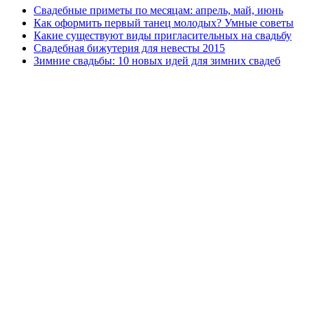
Свадебные приметы по месяцам: апрель, май, июнь
Как оформить первый танец молодых? Умные советы
Какие существуют виды пригласительных на свадьбу
Свадебная бижутерия для невесты 2015
Зимние свадьбы: 10 новых идей для зимних свадеб