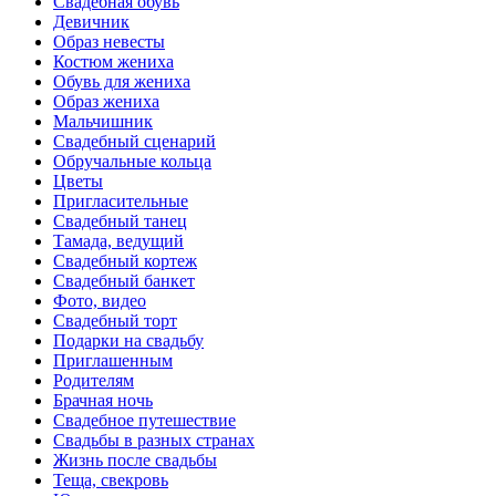
Свадебная обувь
Девичник
Образ невесты
Костюм жениха
Обувь для жениха
Образ жениха
Мальчишник
Свадебный сценарий
Обручальные кольца
Цветы
Пригласительные
Свадебный танец
Тамада, ведущий
Свадебный кортеж
Свадебный банкет
Фото, видео
Свадебный торт
Подарки на свадьбу
Приглашенным
Родителям
Брачная ночь
Свадебное путешествие
Свадьбы в разных странах
Жизнь после свадьбы
Теща, свекровь