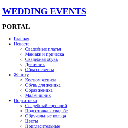
WEDDING EVENTS
PORTAL
Главная
Невесте
Свадебные платья
Макияж и прическа
Свадебная обувь
Девичник
Образ невесты
Жениху
Костюм жениха
Обувь для жениха
Образ жениха
Мальчишник
Подготовка
Свадебный сценарий
Подготовка к свадьбе
Обручальные кольца
Цветы
Пригласительные