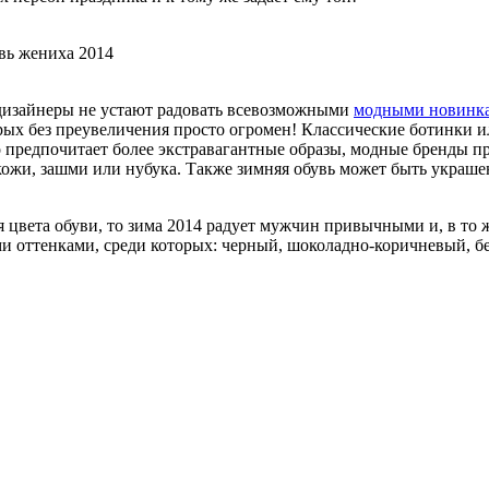
вь жениха 2014
изайнеры не устают радовать всевозможными
модными новинк
рых без преувеличения просто огромен! Классические ботинки и
то предпочитает более экстравагантные образы, модные бренды 
кожи, зашми или нубука. Также зимняя обувь может быть украше
я цвета обуви, то зима 2014 радует мужчин привычными и, в то 
и оттенками, среди которых: черный, шоколадно-коричневый, б