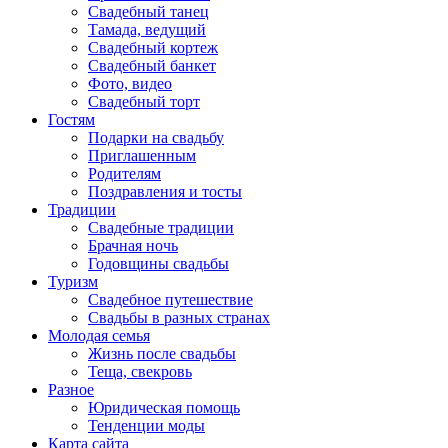
Свадебный танец
Тамада, ведущий
Свадебный кортеж
Свадебный банкет
Фото, видео
Свадебный торт
Гостям
Подарки на свадьбу
Приглашенным
Родителям
Поздравления и тосты
Традиции
Свадебные традиции
Брачная ночь
Годовщины свадьбы
Туризм
Свадебное путешествие
Свадьбы в разных странах
Молодая семья
Жизнь после свадьбы
Теща, свекровь
Разное
Юридическая помощь
Тенденции моды
Карта сайта