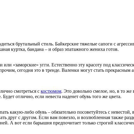
одиться брутальный стиль. Байкерские тяжелые сапоги с агресси
ная куртка, бандана – и образ эпатажного жениха готов.
и или «заморские» угги. Естественно эту красоту под классическ
 прочим, сегодня это в тренде. Валенки могут стать прекрасным
тлично смотреться с
костюмом
. Это довольно смелое, но, в то же
. Будет отлично, если невеста наденет обувь того же цвета.
ать какую-либо обувь – обязательно посоветуйтесь с невестой, 
ть друг с другом. Если вам повезло, и возлюбленная также разд
ней. А вот если барышня предпочитает только строгий классичес