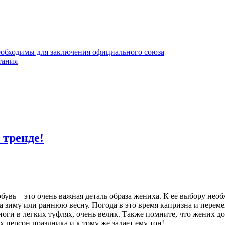
необходимы для заключения официального союза
тания
 тренде!
бувь – это очень важная деталь образа жениха. К ее выбору нео
а зиму или раннюю весну. Погода в это время капризна и перем
оги в легких туфлях, очень велик. Также помните, что жених до
 персон праздника и к тому же задает ему тон!