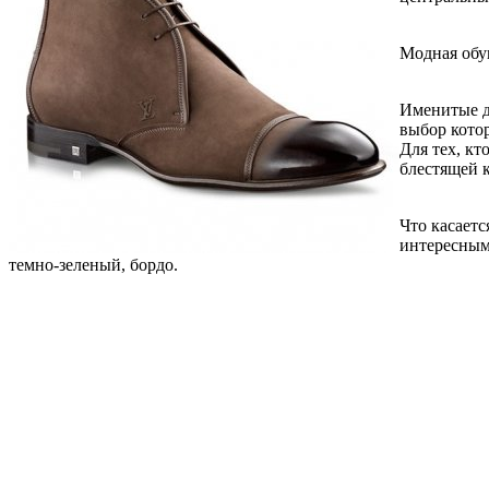
Модная обу
Именитые д
выбор кото
Для тех, к
блестящей 
Что касаетс
интересным
темно-зеленый, бордо.