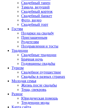
Свадебный танец
Тамада, ведущий
Свадебный кортеж
Свадебный банкет
Фото, видео
Свадебный торт
Гостям
Подарки на свадьбу
Приглашенным
Родителям
Поздравления и тосты
Традиции
Свадебные традиции
Брачная ночь
Годовщины свадьбы
Туризм
Свадебное путешествие
Свадьбы в разных странах
Молодая семья
Жизнь после свадьбы
Теща, свекровь
Разное
Юридическая помощь
Тенденции моды
Карта сайта