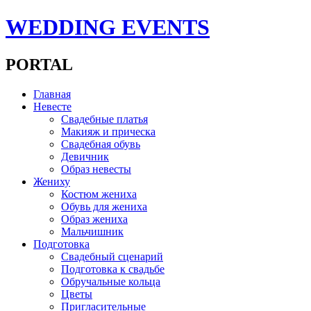
WEDDING EVENTS
PORTAL
Главная
Невесте
Свадебные платья
Макияж и прическа
Свадебная обувь
Девичник
Образ невесты
Жениху
Костюм жениха
Обувь для жениха
Образ жениха
Мальчишник
Подготовка
Свадебный сценарий
Подготовка к свадьбе
Обручальные кольца
Цветы
Пригласительные