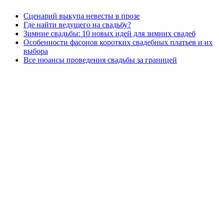
Сценарий выкупа невесты в прозе
Где найти ведущего на свадьбу?
Зимние свадьбы: 10 новых идей для зимних свадеб
Особенности фасонов коротких свадебных платьев и их
выбора
Все нюансы проведения свадьбы за границей