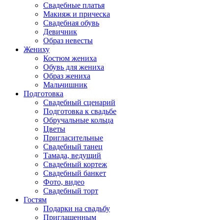
Свадебные платья
Макияж и прическа
Свадебная обувь
Девичник
Образ невесты
Жениху
Костюм жениха
Обувь для жениха
Образ жениха
Мальчишник
Подготовка
Свадебный сценарий
Подготовка к свадьбе
Обручальные кольца
Цветы
Пригласительные
Свадебный танец
Тамада, ведущий
Свадебный кортеж
Свадебный банкет
Фото, видео
Свадебный торт
Гостям
Подарки на свадьбу
Приглашенным