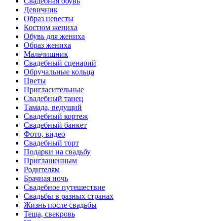
Свадебная обувь
Девичник
Образ невесты
Костюм жениха
Обувь для жениха
Образ жениха
Мальчишник
Свадебный сценарий
Обручальные кольца
Цветы
Пригласительные
Свадебный танец
Тамада, ведущий
Свадебный кортеж
Свадебный банкет
Фото, видео
Свадебный торт
Подарки на свадьбу
Приглашенным
Родителям
Брачная ночь
Свадебное путешествие
Свадьбы в разных странах
Жизнь после свадьбы
Теща, свекровь