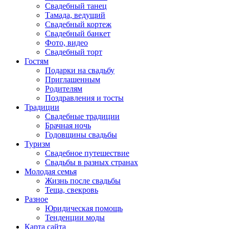
Свадебный танец
Тамада, ведущий
Свадебный кортеж
Свадебный банкет
Фото, видео
Свадебный торт
Гостям
Подарки на свадьбу
Приглашенным
Родителям
Поздравления и тосты
Традиции
Свадебные традиции
Брачная ночь
Годовщины свадьбы
Туризм
Свадебное путешествие
Свадьбы в разных странах
Молодая семья
Жизнь после свадьбы
Теща, свекровь
Разное
Юридическая помощь
Тенденции моды
Карта сайта