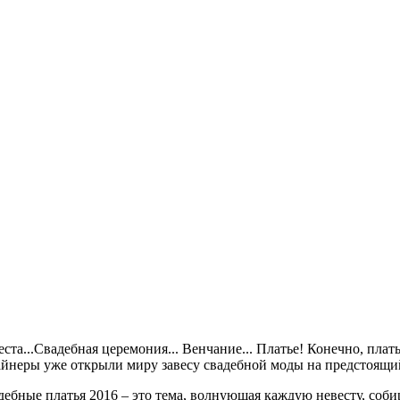
ста...Свадебная церемония... Венчание... Платье! Конечно, плат
айнеры уже открыли миру завесу свадебной моды на предстоящий
дебные платья 2016 – это тема, волнующая каждую невесту, соби