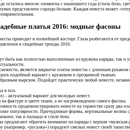
нде остались многие элементы с нынешнего года (стиль бохо, г
иумах представлено гораздо больше. Каждая невеста может «отпу
помрачительным.
адебные платья 2016: модные фасоны
евесты приводит в полнейший восторг. Глаза разбегаются от пр
равления и свадебные тренды 2016:
гут быть как полностью выполненные из кружева наряды, так и
ктуальности.
жести, является закрытое платье невесты с длинным рукавом (д
грать подобный вариант с кружевом и прозрачной тканью.
-образным вырезом. Подойдет практически любой невесте, незави
а в пол.
н) – актуальный вариант для молодых невест.
 на фактуре и цвете ткани, а не нагромождении самого фасона.
ожность продемонстрировать невесте на торжестве сразу два пла
а пике популярности. Причудливые формы, вертикальные волны 
кинг, так и палаццо в стиле бохо.
ы предлагают обратить внимание на наряды с верхом «мужская 
у (например, «русалка») порадуют смелых невест своей таинст