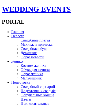
WEDDING EVENTS
PORTAL
Главная
Невесте
Свадебные платья
Макияж и прическа
Свадебная обувь
Девичник
Образ невесты
Жениху
Костюм жениха
Обувь для жениха
Образ жениха
Мальчишник
Подготовка
Свадебный сценарий
Подготовка к свадьбе
Обручальные кольца
Цветы
Пригласительные