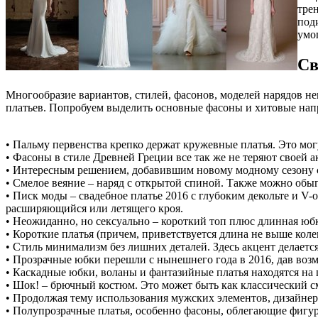
тре
под
умо
Св
Многообразие вариантов, стилей, фасонов, моделей нарядов н
платьев. Попробуем выделить основные фасоны и хитовые нап
• Пальму первенства крепко держат кружевные платья. Это мо
• Фасоны в стиле Древней Греции все так же не теряют своей а
• Интересным решением, добавившим новому модному сезону све
• Смелое веяние – наряд с открытой спиной. Также можно обы
• Писк моды – свадебное платье 2016 с глубоким декольте и V
расширяющийся или летящего кроя.
• Неожиданно, но сексуально – короткий топ плюс длинная юбк
• Короткие платья (причем, приветствуется длина не выше коле
• Стиль минимализм без лишних деталей. Здесь акцент делается
• Прозрачные юбки перешли с нынешнего года в 2016, дав возм
• Каскадные юбки, воланы и фантазийные платья находятся н
• Шок! – брючный костюм. Это может быть как классический смо
• Продолжая тему использования мужских элементов, дизайнер
• Полупрозрачные платья, особенно фасоны, облегающие фигур