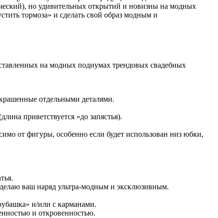
реческий), но удивительных открытий и новизны на модных
стить тормоза» и сделать свой образ модным и
едставленных на модных подиумах трендовых свадебных
 украшенные отдельными деталями.
лина приветствуется «до запястья).
симо от фигуры, особенно если будет использован низ юбки,
тья.
сделаю ваш наряд ультра-модным и эксклюзивным.
рубашка» и/или с карманами.
венностью и откровенностью.