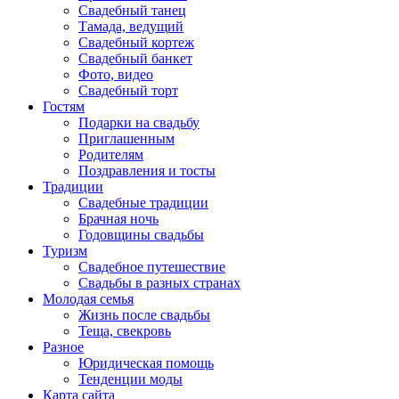
Свадебный танец
Тамада, ведущий
Свадебный кортеж
Свадебный банкет
Фото, видео
Свадебный торт
Гостям
Подарки на свадьбу
Приглашенным
Родителям
Поздравления и тосты
Традиции
Свадебные традиции
Брачная ночь
Годовщины свадьбы
Туризм
Свадебное путешествие
Свадьбы в разных странах
Молодая семья
Жизнь после свадьбы
Теща, свекровь
Разное
Юридическая помощь
Тенденции моды
Карта сайта