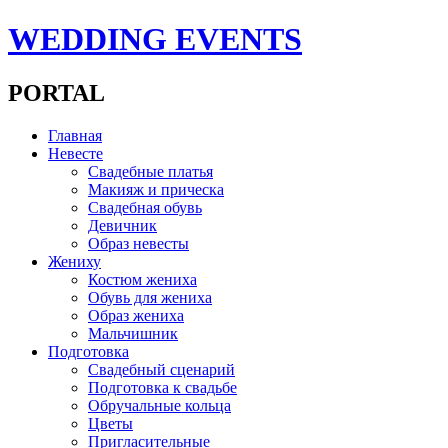
WEDDING EVENTS
PORTAL
Главная
Невесте
Свадебные платья
Макияж и прическа
Свадебная обувь
Девичник
Образ невесты
Жениху
Костюм жениха
Обувь для жениха
Образ жениха
Мальчишник
Подготовка
Свадебный сценарий
Подготовка к свадьбе
Обручальные кольца
Цветы
Пригласительные