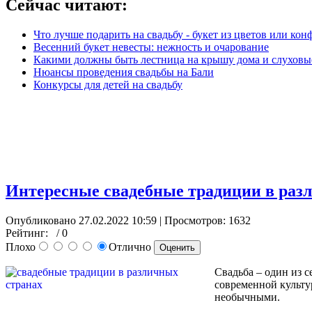
Сейчас читают:
Что лучше подарить на свадьбу - букет из цветов или кон
Весенний букет невесты: нежность и очарование
Какими должны быть лестница на крышу дома и слуховы
Нюансы проведения свадьбы на Бали
Конкурсы для детей на свадьбу
Интересные свадебные традиции в раз
Опубликовано 27.02.2022 10:59
| Просмотров: 1632
Рейтинг:
/ 0
Плохо
Отлично
Свадьба – один из 
современной культу
необычными.