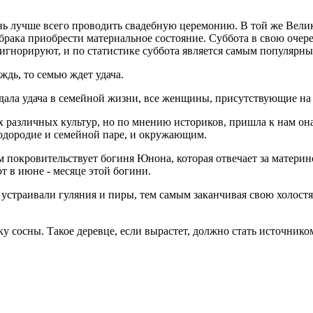
ень лучше всего проводить свадебную церемонию. В той же Вели
 брака приобрести материальное состояние. Суббота в свою очер
игнорируют, и по статистике суббота является самым популярн
ждь, то семью ждет удача.
ждала удача в семейной жизни, все женщины, присутствующие на
х различных культур, но по мнению историков, пришла к нам она
лодородие и семейной паре, и окружающим.
м покровительствует богиня Юнона, которая отвечает за материн
т в июне - месяце этой богини.
устраивали гуляния и пиры, тем самым заканчивая свою холост
у сосны. Такое деревце, если вырастет, должно стать источнико