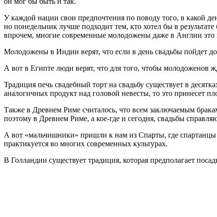
он мог бы быть и так.
У каждой нации свои предпочтения по поводу того, в какой д
но понедельник лучше подходит тем, кто хотел бы в результате
впрочем, многие современные молодожены даже в Англии это 
Молодожены в Индии верят, что если в день свадьбы пойдет до
А вот в Египте люди верят, что для того, чтобы молодоженов 
Традиция печь свадебный торт на свадьбу существует в десятка
аналогичных продукт над головой невесты, то это принесет п
Также в Древнем Риме считалось, что всем заключаемым брака
поэтому в Древнем Риме, а кое-где и сегодня, свадьбы справляю
А вот «мальчишники» пришли к нам из Спарты, где спартанцы 
практикуется во многих современных культурах.
В Голландии существует традиция, которая предполагает посадк