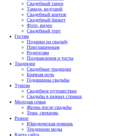
Свадебный танец
Тамада, ведущий
Свадебный кортеж
Свадебный банкет
Фото, видео
Свадебный торт
Гостям
Подарки на свадьбу
Приглашенным
Родителям
Поздравления и тосты
Традиции
Свадебные традиции
Брачная ночь
Годовщины свадьбы
Туризм
Свадебное путешествие
Свадьбы в разных странах
Молодая семья
Жизнь после свадьбы
Теща, свекровь
Разное
Юридическая помощь
Тенденции моды
Карта сайта