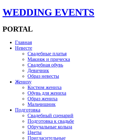
WEDDING EVENTS
PORTAL
Главная
Невесте
Свадебные платья
Макияж и прическа
Свадебная обувь
Девичник
Образ невесты
Жениху
Костюм жениха
Обувь для жениха
Образ жениха
Мальчишник
Подготовка
Свадебный сценарий
Подготовка к свадьбе
Обручальные кольца
Цветы
Пригласительные