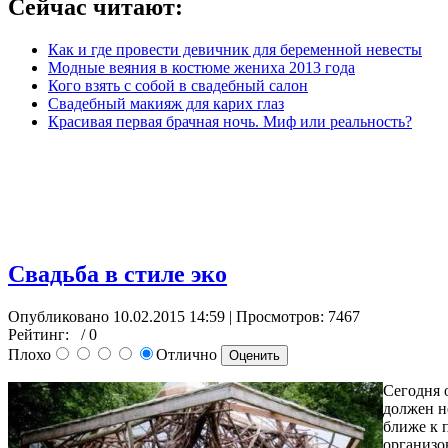
Сейчас читают:
Как и где провести девичник для беременной невесты
Модные веяния в костюме жениха 2013 года
Кого взять с собой в свадебный салон
Свадебный макияж для карих глаз
Красивая первая брачная ночь. Миф или реальность?
Свадьба в стиле эко
Опубликовано 10.02.2015 14:59
| Просмотров: 7467
Рейтинг:
/ 0
Плохо
Отлично
Сегодня 
должен н
ближе к 
организо