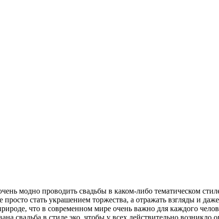
очень модно проводить свадьбы в каком-либо тематическом стил
е просто стать украшением торжества, а отражать взгляды и даже
природе, что в современном мире очень важно для каждого челов
вана свадьба в стиле эко, чтобы у всех действительно возникло