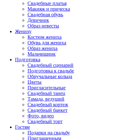
Свадебные платья
Макияж и прическа
Свадебная обувь
Девичник
Образ невесты
Жениху
Костюм жениха
Обувь для жениха
Образ жениха
Мальчишник
Подготовка
Свадебный сценарий
Подготовка к свадьбе
Обручальные кольца
Цветы
Пригласительные
Свадебный танец
Тамада, ведущий
Свадебный кортеж
Свадебный банкет
Фото, видео
Свадебный торт
Гостям
Подарки на свадьбу
Приглашенным