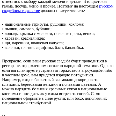
отнестись к выбору каждой мелочи и детали. Это цветовая
гамма, посуда, меню и прочее. Поэтому на настоящем
русском
свадебном торжестве
должны присутствовать:
• национальные атрибуты, рушники, хохлома;
• пышки, самовар, бублики;
• лошадь, крынка с молоком, полевые цветы, венки;
• караваи, красная икра;
• щи, вареники, квашеная капуста;
• валенки, платки, сарафаны, баян, балалайка.
Прекрасно, если ваша русская свадьба будет проводиться в
ресторане, оформленном согласно народной тематике. Однако
если вы планируете устраивать торжество в агроусадьбе либо
в частном доме, вам придётся изрядно потрудиться.
Например, вход в банкетный зал можно декорировать
платками, берёзовыми ветками и полевыми цветами. А
можно нарядить больших красивых кукол в национальные
костюмы и посадить их у входа встречать гостей. Само
помещение оформите в силе рустик или бохо, дополняя их
национальной атрибутикой.