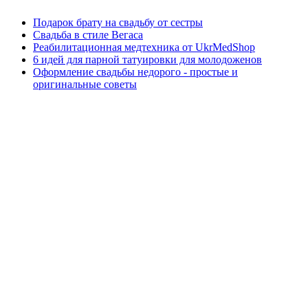
Подарок брату на свадьбу от сестры
Свадьба в стиле Вегаса
Реабилитационная медтехника от UkrMedShop
6 идей для парной татуировки для молодоженов
Оформление свадьбы недорого - простые и
оригинальные советы