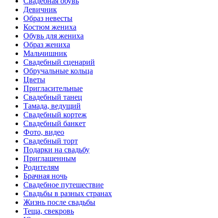
Свадебная обувь
Девичник
Образ невесты
Костюм жениха
Обувь для жениха
Образ жениха
Мальчишник
Свадебный сценарий
Обручальные кольца
Цветы
Пригласительные
Свадебный танец
Тамада, ведущий
Свадебный кортеж
Свадебный банкет
Фото, видео
Свадебный торт
Подарки на свадьбу
Приглашенным
Родителям
Брачная ночь
Свадебное путешествие
Свадьбы в разных странах
Жизнь после свадьбы
Теща, свекровь