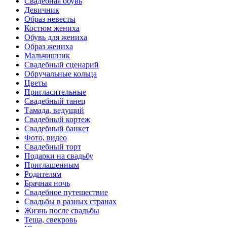
Свадебная обувь
Девичник
Образ невесты
Костюм жениха
Обувь для жениха
Образ жениха
Мальчишник
Свадебный сценарий
Обручальные кольца
Цветы
Пригласительные
Свадебный танец
Тамада, ведущий
Свадебный кортеж
Свадебный банкет
Фото, видео
Свадебный торт
Подарки на свадьбу
Приглашенным
Родителям
Брачная ночь
Свадебное путешествие
Свадьбы в разных странах
Жизнь после свадьбы
Теща, свекровь