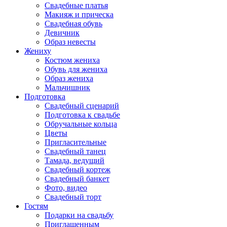
Свадебные платья
Макияж и прическа
Свадебная обувь
Девичник
Образ невесты
Жениху
Костюм жениха
Обувь для жениха
Образ жениха
Мальчишник
Подготовка
Свадебный сценарий
Подготовка к свадьбе
Обручальные кольца
Цветы
Пригласительные
Свадебный танец
Тамада, ведущий
Свадебный кортеж
Свадебный банкет
Фото, видео
Свадебный торт
Гостям
Подарки на свадьбу
Приглашенным