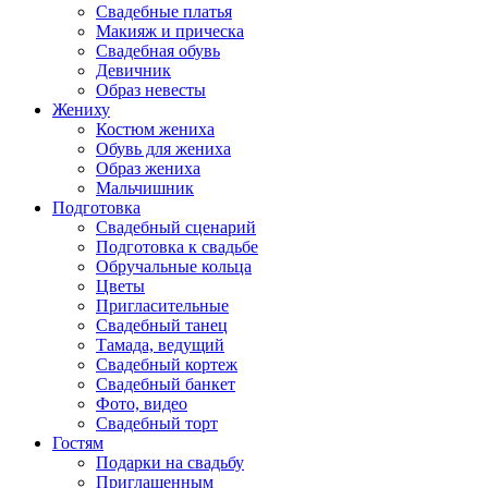
Свадебные платья
Макияж и прическа
Свадебная обувь
Девичник
Образ невесты
Жениху
Костюм жениха
Обувь для жениха
Образ жениха
Мальчишник
Подготовка
Свадебный сценарий
Подготовка к свадьбе
Обручальные кольца
Цветы
Пригласительные
Свадебный танец
Тамада, ведущий
Свадебный кортеж
Свадебный банкет
Фото, видео
Свадебный торт
Гостям
Подарки на свадьбу
Приглашенным