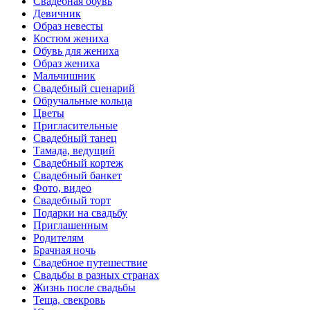
Свадебная обувь
Девичник
Образ невесты
Костюм жениха
Обувь для жениха
Образ жениха
Мальчишник
Свадебный сценарий
Обручальные кольца
Цветы
Пригласительные
Свадебный танец
Тамада, ведущий
Свадебный кортеж
Свадебный банкет
Фото, видео
Свадебный торт
Подарки на свадьбу
Приглашенным
Родителям
Брачная ночь
Свадебное путешествие
Свадьбы в разных странах
Жизнь после свадьбы
Теща, свекровь