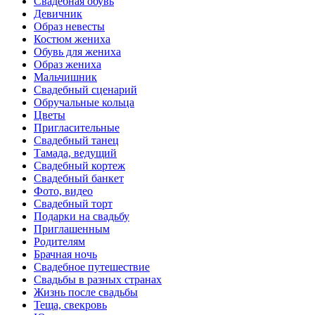
Свадебная обувь
Девичник
Образ невесты
Костюм жениха
Обувь для жениха
Образ жениха
Мальчишник
Свадебный сценарий
Обручальные кольца
Цветы
Пригласительные
Свадебный танец
Тамада, ведущий
Свадебный кортеж
Свадебный банкет
Фото, видео
Свадебный торт
Подарки на свадьбу
Приглашенным
Родителям
Брачная ночь
Свадебное путешествие
Свадьбы в разных странах
Жизнь после свадьбы
Теща, свекровь