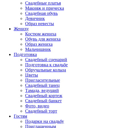
Свадебные платья
Макияж и прическа
Свадебная обувь
Девичник
Образ невесты
Жениху
Костюм жениха
Обувь для жениха
Образ жениха
Мальчишник
Подготовка
Свадебный сценарий
Подготовка к свадьбе
Обручальные кольца
Цветы
Пригласительные
Свадебный танец
Тамада, ведущий
Свадебный кортеж
Свадебный банкет
Фото, видео
Свадебный торт
Гостям
Подарки на свадьбу
Приглашенным