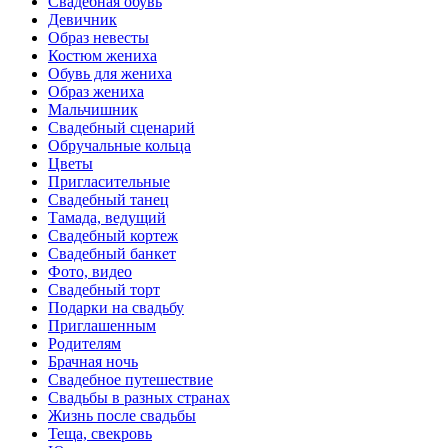
Свадебная обувь
Девичник
Образ невесты
Костюм жениха
Обувь для жениха
Образ жениха
Мальчишник
Свадебный сценарий
Обручальные кольца
Цветы
Пригласительные
Свадебный танец
Тамада, ведущий
Свадебный кортеж
Свадебный банкет
Фото, видео
Свадебный торт
Подарки на свадьбу
Приглашенным
Родителям
Брачная ночь
Свадебное путешествие
Свадьбы в разных странах
Жизнь после свадьбы
Теща, свекровь