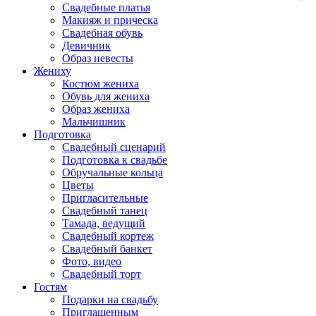
Свадебные платья
Макияж и прическа
Свадебная обувь
Девичник
Образ невесты
Жениху
Костюм жениха
Обувь для жениха
Образ жениха
Мальчишник
Подготовка
Свадебный сценарий
Подготовка к свадьбе
Обручальные кольца
Цветы
Пригласительные
Свадебный танец
Тамада, ведущий
Свадебный кортеж
Свадебный банкет
Фото, видео
Свадебный торт
Гостям
Подарки на свадьбу
Приглашенным