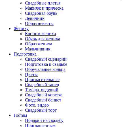
Свадебные платья
Макияж и прическа
Свадебная обувь
Девичник
Образ невесты
Жениху
Костюм жениха
Обувь для жениха
Образ жениха
Мальчишник
Подготовка
Свадебный сценарий
Подготовка к свадьбе
Обручальные кольца
Цветы
Пригласительные
Свадебный танец
Тамада, ведущий
Свадебный кортеж
Свадебный банкет
Фото, видео
Свадебный торт
Гостям
Подарки на свадьбу
Приглашенным