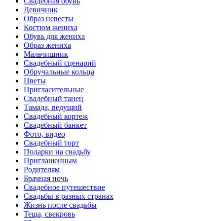
Свадебная обувь
Девичник
Образ невесты
Костюм жениха
Обувь для жениха
Образ жениха
Мальчишник
Свадебный сценарий
Обручальные кольца
Цветы
Пригласительные
Свадебный танец
Тамада, ведущий
Свадебный кортеж
Свадебный банкет
Фото, видео
Свадебный торт
Подарки на свадьбу
Приглашенным
Родителям
Брачная ночь
Свадебное путешествие
Свадьбы в разных странах
Жизнь после свадьбы
Теща, свекровь