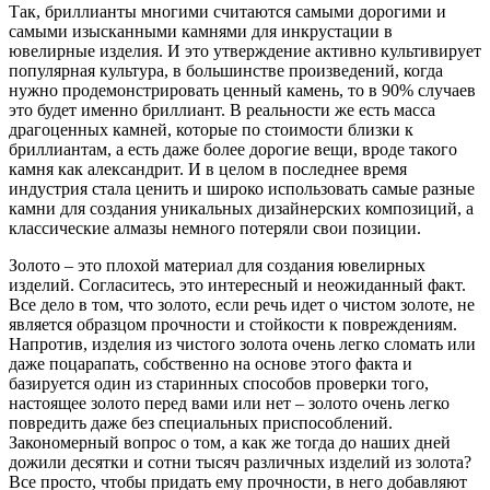
Так, бриллианты многими считаются самыми дорогими и
самыми изысканными камнями для инкрустации в
ювелирные изделия. И это утверждение активно культивирует
популярная культура, в большинстве произведений, когда
нужно продемонстрировать ценный камень, то в 90% случаев
это будет именно бриллиант. В реальности же есть масса
драгоценных камней, которые по стоимости близки к
бриллиантам, а есть даже более дорогие вещи, вроде такого
камня как александрит. И в целом в последнее время
индустрия стала ценить и широко использовать самые разные
камни для создания уникальных дизайнерских композиций, а
классические алмазы немного потеряли свои позиции.
Золото – это плохой материал для создания ювелирных
изделий. Согласитесь, это интересный и неожиданный факт.
Все дело в том, что золото, если речь идет о чистом золоте, не
является образцом прочности и стойкости к повреждениям.
Напротив, изделия из чистого золота очень легко сломать или
даже поцарапать, собственно на основе этого факта и
базируется один из старинных способов проверки того,
настоящее золото перед вами или нет – золото очень легко
повредить даже без специальных приспособлений.
Закономерный вопрос о том, а как же тогда до наших дней
дожили десятки и сотни тысяч различных изделий из золота?
Все просто, чтобы придать ему прочности, в него добавляют