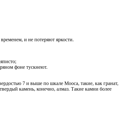
временем, и не потеряют яркости.
ляписто;
ебряном фоне тускнеют.
ердостью 7 и выше по шкале Мооса, такие, как гранат,
 твердый камень, конечно, алмаз. Такие камни более