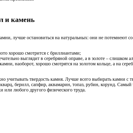
л и камень
амни, лучше остановиться на натуральных: они не потемнеют со 
олото хорошо смотрится с бриллиантами;
ечательно выглядит в серебряной оправе, а в золоте – слишком а
камни, наоборот, хорошо смотрятся на золотом кольце, а на сер
но учитывать твердость камня. Лучше всего выбирать камни с тв
кварц, берилл, сапфир, аквамарин, топаз, рубин, корунд. Самый
ки или любого другого физического труда.