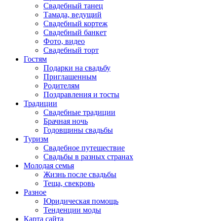
Свадебный танец
Тамада, ведущий
Свадебный кортеж
Свадебный банкет
Фото, видео
Свадебный торт
Гостям
Подарки на свадьбу
Приглашенным
Родителям
Поздравления и тосты
Традиции
Свадебные традиции
Брачная ночь
Годовщины свадьбы
Туризм
Свадебное путешествие
Свадьбы в разных странах
Молодая семья
Жизнь после свадьбы
Теща, свекровь
Разное
Юридическая помощь
Тенденции моды
Карта сайта