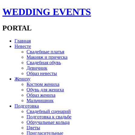
WEDDING EVENTS
PORTAL
Главная
Невесте
Свадебные платья
Макияж и прическа
Свадебная обувь
Девичник
Образ невесты
Жениху
Костюм жениха
Обувь для жениха
Образ жениха
Мальчишник
Подготовка
Свадебный сценарий
Подготовка к свадьбе
Обручальные кольца
Цветы
Пригласительные