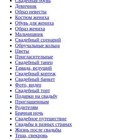
Свадебная обувь
Девичник
Образ невесты
Костюм жениха
Обувь для жениха
Образ жениха
Мальчишник
Свадебный сценарий
Обручальные кольца
Цветы
Пригласительные
Свадебный танец
Тамада, ведущий
Свадебный кортеж
Свадебный банкет
Фото, видео
Свадебный торт
Подарки на свадьбу
Приглашенным
Родителям
Брачная ночь
Свадебное путешествие
Свадьбы в разных странах
Жизнь после свадьбы
Теща, свекровь