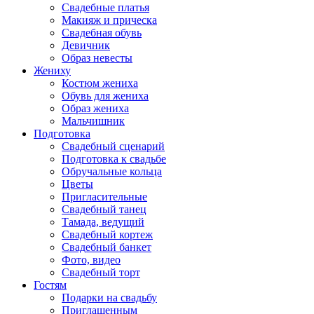
Свадебные платья
Макияж и прическа
Свадебная обувь
Девичник
Образ невесты
Жениху
Костюм жениха
Обувь для жениха
Образ жениха
Мальчишник
Подготовка
Свадебный сценарий
Подготовка к свадьбе
Обручальные кольца
Цветы
Пригласительные
Свадебный танец
Тамада, ведущий
Свадебный кортеж
Свадебный банкет
Фото, видео
Свадебный торт
Гостям
Подарки на свадьбу
Приглашенным