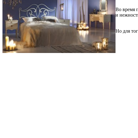
Во время 
и нежность
Но для то