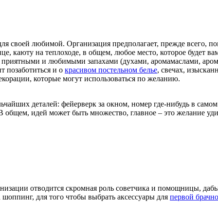
для своей любимой. Организация предполагает, прежде всего, по
це, каюту на теплоходе, в общем, любое место, которое будет ва
ая приятными и любимыми запахами (духами, аромамаслами, аром
т позаботиться и о
красивом постельном белье
, свечах, изыска
декорации, которые могут использоваться по желанию.
ьчайших деталей: фейерверк за окном, номер где-нибудь в само
 общем, идей может быть множество, главное – это желание уди
низации отводится скромная роль советчика и помощницы, дабы
а шоппинг, для того чтобы выбрать аксессуары для
первой брачн