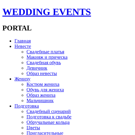
WEDDING EVENTS
PORTAL
Главная
Невесте
Свадебные платья
Макияж и прическа
Свадебная обувь
Девичник
Образ невесты
Жениху
Костюм жениха
Обувь для жениха
Образ жениха
Мальчишник
Подготовка
Свадебный сценарий
Подготовка к свадьбе
Обручальные кольца
Цветы
Пригласительные