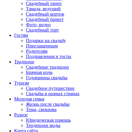
Свадебный танец
Тамада, ведущий
Свадебный кортеж
Свадебный банкет
Фото, видео
Свадебный торт
Гостям
Подарки на свадьбу
Приглашенным
Родителям
Поздравления и тосты
Традиции
Свадебные традиции
Брачная ночь
Годовщины свадьбы
Туризм
Свадебное путешествие
Свадьбы в разных странах
Молодая семья
Жизнь после свадьбы
Теща, свекровь
Разное
Юридическая помощь
Тенденции моды
Карта сайта