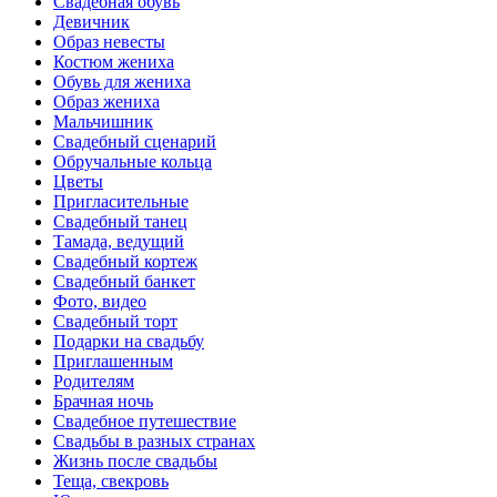
Свадебная обувь
Девичник
Образ невесты
Костюм жениха
Обувь для жениха
Образ жениха
Мальчишник
Свадебный сценарий
Обручальные кольца
Цветы
Пригласительные
Свадебный танец
Тамада, ведущий
Свадебный кортеж
Свадебный банкет
Фото, видео
Свадебный торт
Подарки на свадьбу
Приглашенным
Родителям
Брачная ночь
Свадебное путешествие
Свадьбы в разных странах
Жизнь после свадьбы
Теща, свекровь