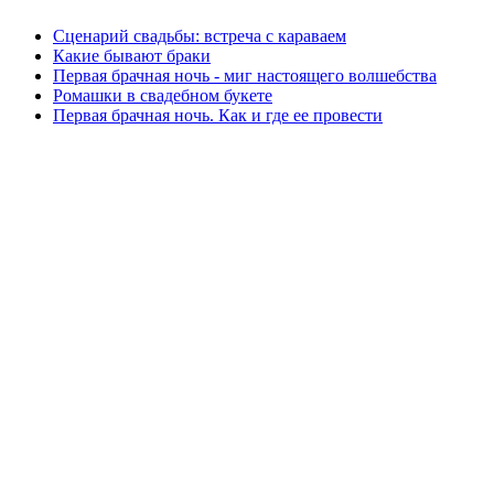
Cценарий свадьбы: встреча с караваем
Какие бывают браки
Первая брачная ночь - миг настоящего волшебства
Ромашки в свадебном букете
Первая брачная ночь. Как и где ее провести