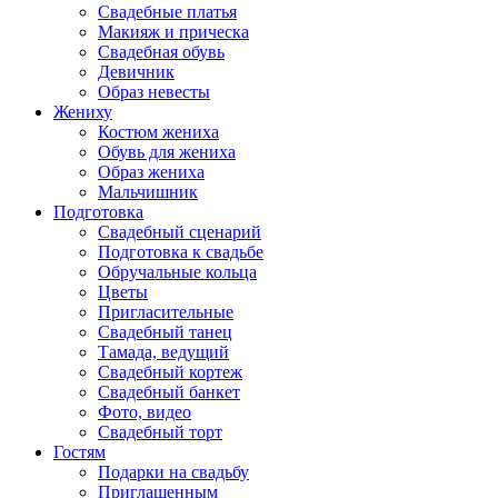
Свадебные платья
Макияж и прическа
Свадебная обувь
Девичник
Образ невесты
Жениху
Костюм жениха
Обувь для жениха
Образ жениха
Мальчишник
Подготовка
Свадебный сценарий
Подготовка к свадьбе
Обручальные кольца
Цветы
Пригласительные
Свадебный танец
Тамада, ведущий
Свадебный кортеж
Свадебный банкет
Фото, видео
Свадебный торт
Гостям
Подарки на свадьбу
Приглашенным