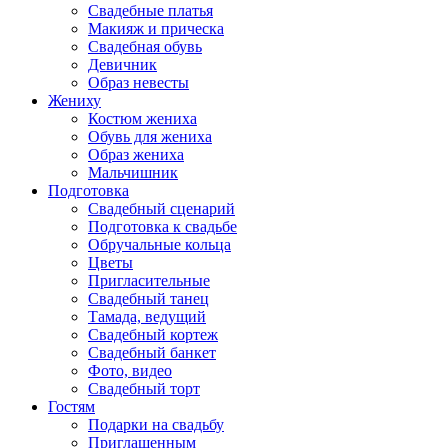
Свадебные платья
Макияж и прическа
Свадебная обувь
Девичник
Образ невесты
Жениху
Костюм жениха
Обувь для жениха
Образ жениха
Мальчишник
Подготовка
Свадебный сценарий
Подготовка к свадьбе
Обручальные кольца
Цветы
Пригласительные
Свадебный танец
Тамада, ведущий
Свадебный кортеж
Свадебный банкет
Фото, видео
Свадебный торт
Гостям
Подарки на свадьбу
Приглашенным