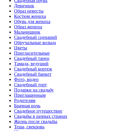
Свадебная обувь
Девичник
Образ невесты
Костюм жениха
Обувь для жениха
Образ жениха
Мальчишник
Свадебный сценарий
Обручальные кольца
Цветы
Пригласительные
Свадебный танец
Тамада, ведущий
Свадебный кортеж
Свадебный банкет
Фото, видео
Свадебный торт
Подарки на свадьбу
Приглашенным
Родителям
Брачная ночь
Свадебное путешествие
Свадьбы в разных странах
Жизнь после свадьбы
Теща, свекровь