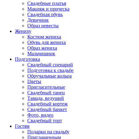
Свадебные платья
Макияж и прическа
Свадебная обувь
Девичник
Образ невесты
Жениху
Костюм жениха
Обувь для жениха
Образ жениха
Мальчишник
Подготовка
Свадебный сценарий
Подготовка к свадьбе
Обручальные кольца
Цветы
Пригласительные
Свадебный танец
Тамада, ведущий
Свадебный кортеж
Свадебный банкет
Фото, видео
Свадебный торт
Гостям
Подарки на свадьбу
Приглашенным