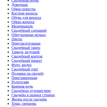
Свадебная обувь
Девичник
Образ невесты
Костюм жениха
Обувь для жениха
Образ жениха
Мальчишник
Свадебный сценарий
Обручальные кольца
Цветы
Пригласительные
Свадебный танец
Тамада, ведущий
Свадебный кортеж
Свадебный банкет
Фото, видео
Свадебный торт
Подарки на свадьбу
Приглашенным
Родителям
Брачная ночь
Свадебное путешествие
Свадьбы в разных странах
Жизнь после свадьбы
Теща, свекровь