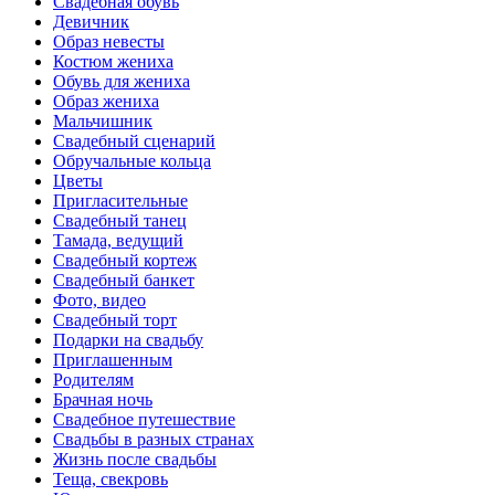
Свадебная обувь
Девичник
Образ невесты
Костюм жениха
Обувь для жениха
Образ жениха
Мальчишник
Свадебный сценарий
Обручальные кольца
Цветы
Пригласительные
Свадебный танец
Тамада, ведущий
Свадебный кортеж
Свадебный банкет
Фото, видео
Свадебный торт
Подарки на свадьбу
Приглашенным
Родителям
Брачная ночь
Свадебное путешествие
Свадьбы в разных странах
Жизнь после свадьбы
Теща, свекровь