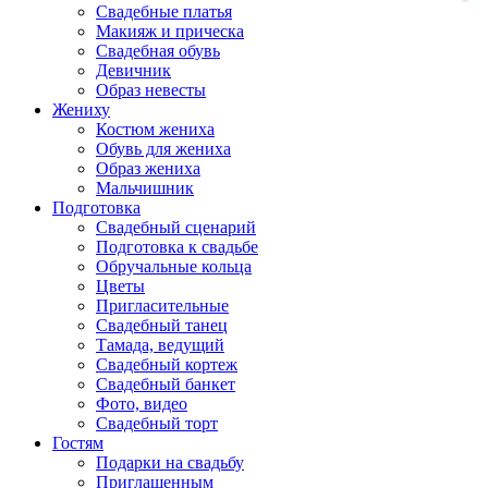
Свадебные платья
Макияж и прическа
Свадебная обувь
Девичник
Образ невесты
Жениху
Костюм жениха
Обувь для жениха
Образ жениха
Мальчишник
Подготовка
Свадебный сценарий
Подготовка к свадьбе
Обручальные кольца
Цветы
Пригласительные
Свадебный танец
Тамада, ведущий
Свадебный кортеж
Свадебный банкет
Фото, видео
Свадебный торт
Гостям
Подарки на свадьбу
Приглашенным