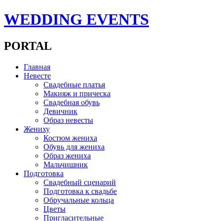
WEDDING EVENTS
PORTAL
Главная
Невесте
Свадебные платья
Макияж и прическа
Свадебная обувь
Девичник
Образ невесты
Жениху
Костюм жениха
Обувь для жениха
Образ жениха
Мальчишник
Подготовка
Свадебный сценарий
Подготовка к свадьбе
Обручальные кольца
Цветы
Пригласительные