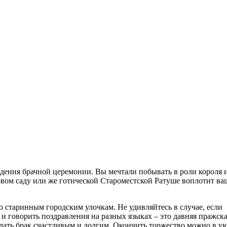
ведения брачной церемонии. Вы мечтали побывать в роли короля 
цовом саду или же готической Староместской Ратуше воплотит в
старинным городским улочкам. Не удивляйтесь в случае, если
 и говорить поздравления на разных языках – это давняя пражск
елать брак счастливым и долгим. Окончить торжество можно в у