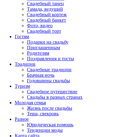
Свадебный танец
Тамада, ведущий
Свадебный кортеж
Свадебный банкет
Фото, видео
Свадебный торт
Гостям
Подарки на свадьбу
Приглашенным
Родителям
Поздравления и тосты
Традиции
Свадебные традиции
Брачная ночь
Годовщины свадьбы
Туризм
Свадебное путешествие
Свадьбы в разных странах
Молодая семья
Жизнь после свадьбы
Теща, свекровь
Разное
Юридическая помощь
Тенденции моды
Карта сайта