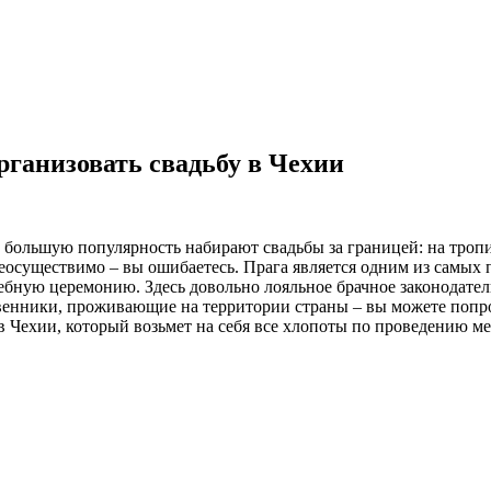
рганизовать свадьбу в Чехии
большую популярность набирают свадьбы за границей: на тропи
и неосуществимо – вы ошибаетесь. Прага является одним из самы
дебную церемонию. Здесь довольно лояльное брачное законодател
твенники, проживающие на территории страны – вы можете попр
 в Чехии, который возьмет на себя все хлопоты по проведению м