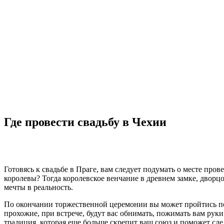
Где провести свадьбу в Чехии
Готовясь к свадьбе в Праге, вам следует подумать о месте про
королевы? Тогда королевское венчание в древнем замке, двор
мечты в реальность.
По окончании торжественной церемонии вы может пройтись по 
прохожие, при встрече, будут вас обнимать, пожимать вам руки
традиция, которая еще больше скрепит ваш союз и поможет сд