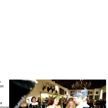
и
аши
ая
ютном