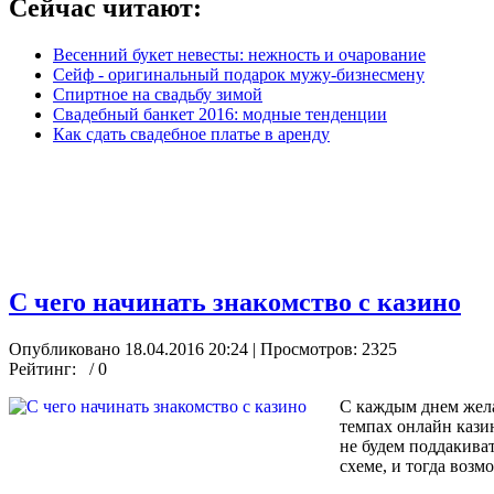
Сейчас читают:
Весенний букет невесты: нежность и очарование
Сейф - оригинальный подарок мужу-бизнесмену
Спиртное на свадьбу зимой
Свадебный банкет 2016: модные тенденции
Как сдать свадебное платье в аренду
С чего начинать знакомство с казино
Опубликовано 18.04.2016 20:24
| Просмотров: 2325
Рейтинг:
/ 0
С каждым днем жела
темпах онлайн кази
не будем поддакива
схеме, и тогда возм