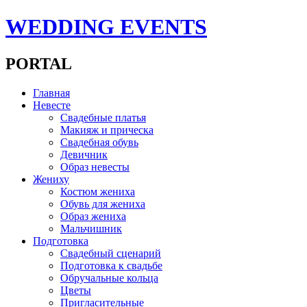
WEDDING EVENTS
PORTAL
Главная
Невесте
Свадебные платья
Макияж и прическа
Свадебная обувь
Девичник
Образ невесты
Жениху
Костюм жениха
Обувь для жениха
Образ жениха
Мальчишник
Подготовка
Свадебный сценарий
Подготовка к свадьбе
Обручальные кольца
Цветы
Пригласительные