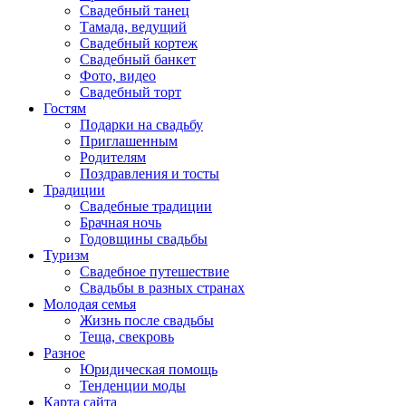
Свадебный танец
Тамада, ведущий
Свадебный кортеж
Свадебный банкет
Фото, видео
Свадебный торт
Гостям
Подарки на свадьбу
Приглашенным
Родителям
Поздравления и тосты
Традиции
Свадебные традиции
Брачная ночь
Годовщины свадьбы
Туризм
Свадебное путешествие
Свадьбы в разных странах
Молодая семья
Жизнь после свадьбы
Теща, свекровь
Разное
Юридическая помощь
Тенденции моды
Карта сайта