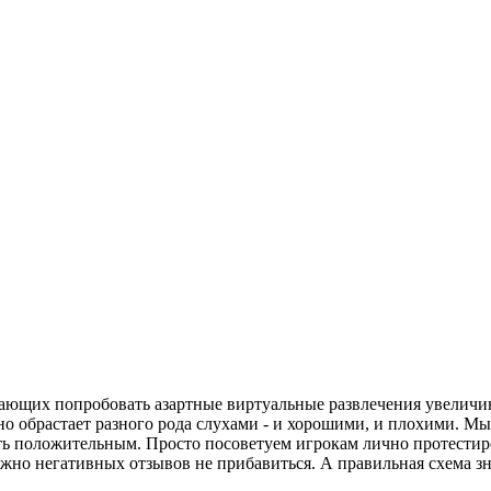
ющих попробовать азартные виртуальные развлечения увеличива
но обрастает разного рода слухами - и хорошими, и плохими. Мы
ть положительным. Просто посоветуем игрокам лично протестиро
ожно негативных отзывов не прибавиться. А правильная схема зн