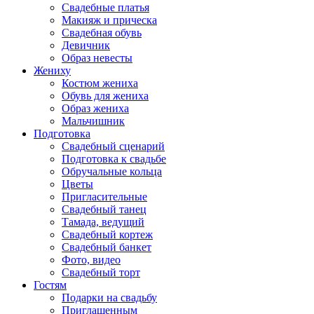
Свадебные платья
Макияж и прическа
Свадебная обувь
Девичник
Образ невесты
Жениху
Костюм жениха
Обувь для жениха
Образ жениха
Мальчишник
Подготовка
Свадебный сценарий
Подготовка к свадьбе
Обручальные кольца
Цветы
Пригласительные
Свадебный танец
Тамада, ведущий
Свадебный кортеж
Свадебный банкет
Фото, видео
Свадебный торт
Гостям
Подарки на свадьбу
Приглашенным