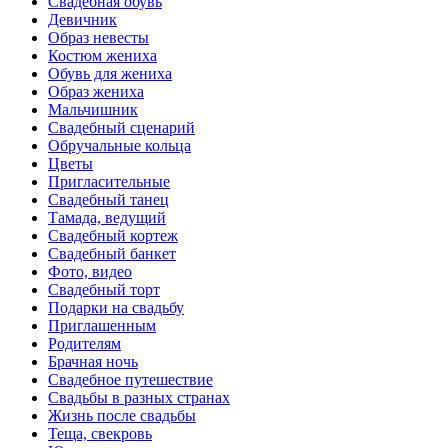
Свадебная обувь
Девичник
Образ невесты
Костюм жениха
Обувь для жениха
Образ жениха
Мальчишник
Свадебный сценарий
Обручальные кольца
Цветы
Пригласительные
Свадебный танец
Тамада, ведущий
Свадебный кортеж
Свадебный банкет
Фото, видео
Свадебный торт
Подарки на свадьбу
Приглашенным
Родителям
Брачная ночь
Свадебное путешествие
Свадьбы в разных странах
Жизнь после свадьбы
Теща, свекровь