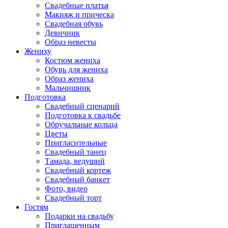
Свадебные платья
Макияж и прическа
Свадебная обувь
Девичник
Образ невесты
Жениху
Костюм жениха
Обувь для жениха
Образ жениха
Мальчишник
Подготовка
Свадебный сценарий
Подготовка к свадьбе
Обручальные кольца
Цветы
Пригласительные
Свадебный танец
Тамада, ведущий
Свадебный кортеж
Свадебный банкет
Фото, видео
Свадебный торт
Гостям
Подарки на свадьбу
Приглашенным