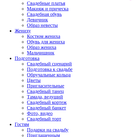
Свадебные платья
Макияж и прическа
Свадебная обувь
Девичник
Образ невесты
Жениху
Костюм жениха
Обувь для жениха
Образ жениха
Мальчишник
Подготовка
Свадебный сценарий
Подготовка к свадьбе
Обручальные кольца
Цветы
Пригласительные
Свадебный танец
Тамада, ведущий
Свадебный кортеж
Свадебный банкет
Фото, видео
Свадебный торт
Гостям
Подарки на свадьбу
Приглашенным