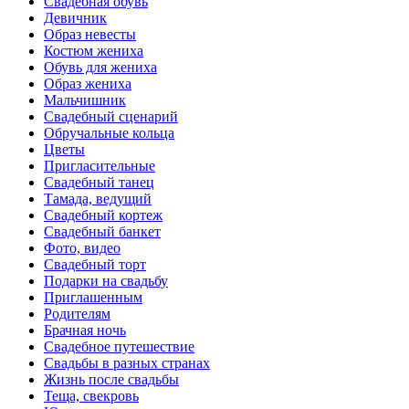
Свадебная обувь
Девичник
Образ невесты
Костюм жениха
Обувь для жениха
Образ жениха
Мальчишник
Свадебный сценарий
Обручальные кольца
Цветы
Пригласительные
Свадебный танец
Тамада, ведущий
Свадебный кортеж
Свадебный банкет
Фото, видео
Свадебный торт
Подарки на свадьбу
Приглашенным
Родителям
Брачная ночь
Свадебное путешествие
Свадьбы в разных странах
Жизнь после свадьбы
Теща, свекровь