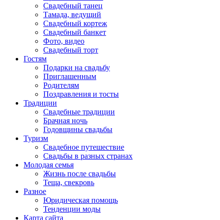
Свадебный танец
Тамада, ведущий
Свадебный кортеж
Свадебный банкет
Фото, видео
Свадебный торт
Гостям
Подарки на свадьбу
Приглашенным
Родителям
Поздравления и тосты
Традиции
Свадебные традиции
Брачная ночь
Годовщины свадьбы
Туризм
Свадебное путешествие
Свадьбы в разных странах
Молодая семья
Жизнь после свадьбы
Теща, свекровь
Разное
Юридическая помощь
Тенденции моды
Карта сайта