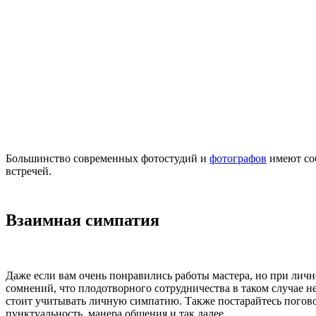
Большинство современных фотостудий и
фотографов
имеют соб
встречей.
Взаимная симпатия
Даже если вам очень понравились работы мастера, но при личн
сомнений, что плодотворного сотрудничества в таком случае н
стоит учитывать личную симпатию. Также постарайтесь поговор
пунктуальность, манера общения и так далее.