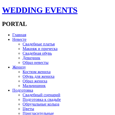
WEDDING EVENTS
PORTAL
Главная
Невесте
Свадебные платья
Макияж и прическа
Свадебная обувь
Девичник
Образ невесты
Жениху
Костюм жениха
Обувь для жениха
Образ жениха
Мальчишник
Подготовка
Свадебный сценарий
Подготовка к свадьбе
Обручальные кольца
Цветы
Пригласительные