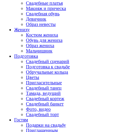
Свадебные платья
Макияж и прическа
Свадебная обувь
Девичник
Образ невесты
Жениху
Костюм жениха
Обувь для жениха
Образ жениха
Мальчишник
Подготовка
Свадебный сценарий
Подготовка к свадьбе
Обручальные кольца
Цветы
Пригласительные
Свадебный танец
Тамада, ведущий
Свадебный кортеж
Свадебный банкет
Фото, видео
Свадебный торт
Гостям
Подарки на свадьбу
Приглашенным