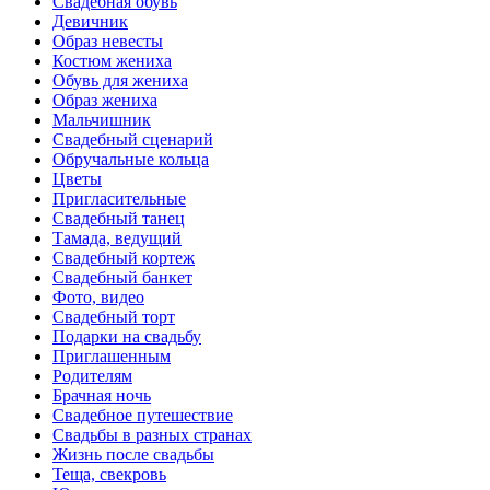
Свадебная обувь
Девичник
Образ невесты
Костюм жениха
Обувь для жениха
Образ жениха
Мальчишник
Свадебный сценарий
Обручальные кольца
Цветы
Пригласительные
Свадебный танец
Тамада, ведущий
Свадебный кортеж
Свадебный банкет
Фото, видео
Свадебный торт
Подарки на свадьбу
Приглашенным
Родителям
Брачная ночь
Свадебное путешествие
Свадьбы в разных странах
Жизнь после свадьбы
Теща, свекровь