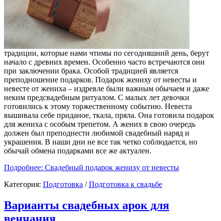
традиции, которые нами чтимы по сегодняшний день, берут
начало с древних времен. Особенно часто встречаются они
при заключении брака. Особой традицией является
преподношение подарков. Подарок жениху от невесты и
невесте от жениха – издревле были важным обычаем и даже
неким предсвадебным ритуалом. С малых лет девочки
готовились к этому торжественному событию. Невеста
вышивала себе приданое, ткала, пряла. Она готовила подарок
для жениха с особым трепетом. А жених в свою очередь
должен был преподнести любимой свадебный наряд и
украшения. В наши дни не все так четко соблюдается, но
обычай обмена подарками все же актуален.
Подробнее: Свадебный подарок жениху от невесты
Категория:
Подготовка
/
Подготовка к свадьбе
Варианты свадебных арок для
венчания