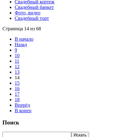
Свадебный кортеж
Свадебный банкет
Фото, видео
Свадебный торт
Страница 14 из 68
В начало
Назад
9
10
11
12
13
14
15
16
17
18
Вперёд
В конец
Поиск